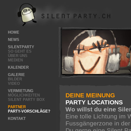
HOME
NEWS
SILENTPARTY
SO GEHT ES
ÜBER UNS
MEDIEN
KALENDER
GALERIE
BILDER
VIDEO
VERMIETUNG
DEINE MEINUNG
MÖGLICHKEITEN
SILENT PARTY BOX
PARTY LOCATIONS
PARTNER
Wo willst du eine Sile
PARTY-VORSCHLÄGE?
Eine tolle Lichtung im 
KONTAKT
Fussgängerzone in der
Du gerne eine Silent Pa