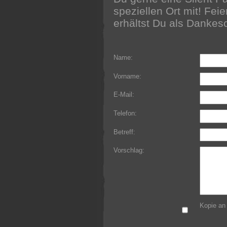
speziellen Ort mit! Feie
erhältst Du als Dankesc
Name:
Vorname:
E-Mail:
Telefon:
Betreff:
Vorschlag:
Kopie an