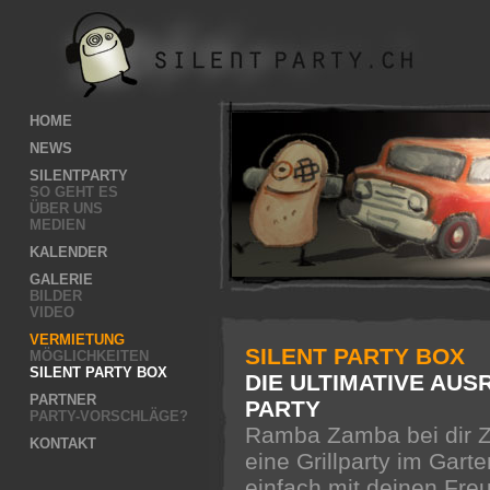
HOME
NEWS
SILENTPARTY
SO GEHT ES
ÜBER UNS
MEDIEN
KALENDER
GALERIE
BILDER
VIDEO
VERMIETUNG
SILENT PARTY BOX
MÖGLICHKEITEN
SILENT PARTY BOX
DIE ULTIMATIVE AUS
PARTNER
PARTY
PARTY-VORSCHLÄGE?
Ramba Zamba bei dir Z
KONTAKT
eine Grillparty im Gart
einfach mit deinen Freu