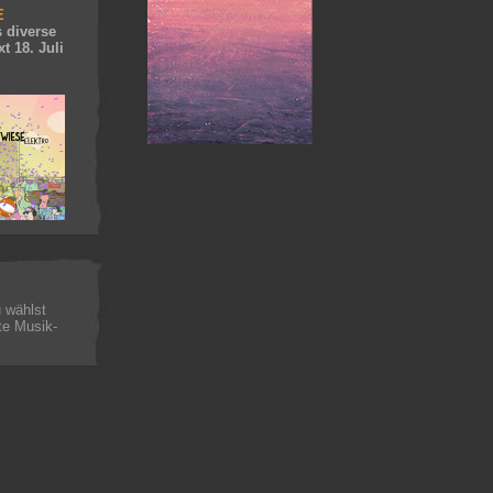
E
 diverse
t 18. Juli
 wählst
te Musik-